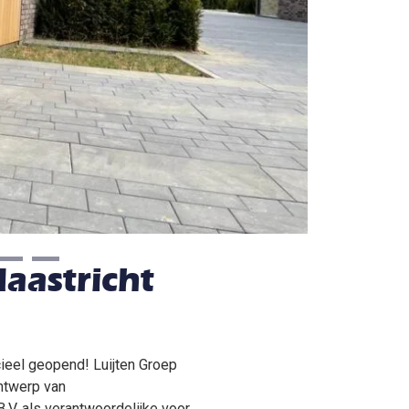
aastricht
cieel geopend! Luijten Groep
ntwerp van
B.V. als verantwoordelijke voor