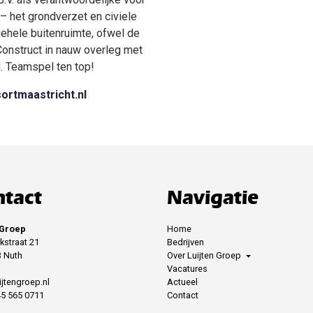
– het grondverzet en civiele
ehele buitenruimte, ofwel de
Construct in nauw overleg met
. Teamspel ten top!
ortmaastricht.nl
tact
Navigatie
 Groep
Home
kstraat 21
Bedrijven
 Nuth
Over Luijten Groep
Vacatures
ijtengroep.nl
Actueel
45 565 0711
Contact