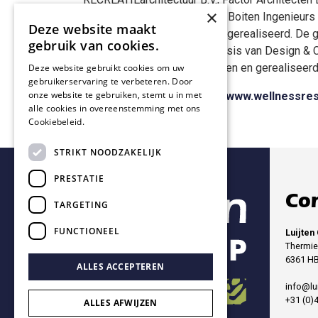
×
de Technische Uitwerking en Boiten Ingenieurs 
Deze website maakt
techniek voor de nieuwbouw gerealiseerd. De g
gebruik van cookies.
unieke wellnesstuin, is op basis van Design & 
onze opdrachtgever ontworpen en gerealiseerd
Deze website gebruikt cookies om uw
gebruikerservaring te verbeteren. Door
onze website te gebruiken, stemt u in met
Kijk voor meer informatie op
www.wellnessres
alle cookies in overeenstemming met ons
Cookiebeleid.
Lees verder
STRIKT NOODZAKELIJK
PRESTATIE
Con
TARGETING
FUNCTIONEEL
Luijten
Thermie
6361 HB
ALLES ACCEPTEREN
info@lu
+31 (0)
ALLES AFWIJZEN