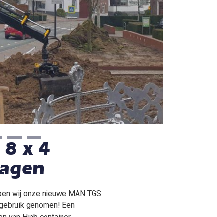
8 x 4
agen
bben wij onze nieuwe MAN TGS
 gebruik genomen! Een
ien van Hiab container