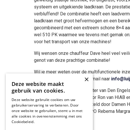
systeem en uitgekiende laadkraan. De prestati
verbluffend! De combinatie heeft een laadverm
laadkraan met groot hefvermogen en een bereik
gecombineerd met een extreem schone 8×4 a
wel 510 PK waarmee we tevens met gemak onz
voor het transport van onze machines!
Wij wensen onze chauffeur Dave heel veel veili
genot van deze prachtige combinatie!
Wil je meer weten over de multifunctionele inz
×
Bel ons via 045-5650711 of mail naar
info@lui
Deze website maakt
gebruik van cookies.
De MAN is geleverd door Peter van Den Engel
HIAB opbouw is geleverd door Ron van HIAB e
Deze website gebruikt cookies om uw
bezieling en zorg samengesteld door Damen Hyd
gebruikerservaring te verbeteren. Door
onze website te gebruiken, stemt u in met
vakwerk! Belettering door RPO Rebema Margra
alle cookies in overeenstemming met ons
Cookiebeleid.
Lees verder