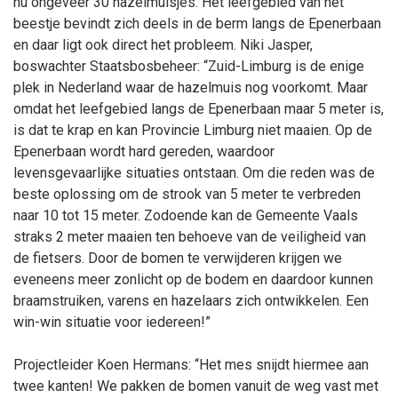
nu ongeveer 30 hazelmuisjes. Het leefgebied van het
beestje bevindt zich deels in de berm langs de Epenerbaan
en daar ligt ook direct het probleem. Niki Jasper,
boswachter Staatsbosbeheer: “Zuid-Limburg is de enige
plek in Nederland waar de hazelmuis nog voorkomt. Maar
omdat het leefgebied langs de Epenerbaan maar 5 meter is,
is dat te krap en kan Provincie Limburg niet maaien. Op de
Epenerbaan wordt hard gereden, waardoor
levensgevaarlijke situaties ontstaan. Om die reden was de
beste oplossing om de strook van 5 meter te verbreden
naar 10 tot 15 meter. Zodoende kan de Gemeente Vaals
straks 2 meter maaien ten behoeve van de veiligheid van
de fietsers. Door de bomen te verwijderen krijgen we
eveneens meer zonlicht op de bodem en daardoor kunnen
braamstruiken, varens en hazelaars zich ontwikkelen. Een
win-win situatie voor iedereen!”
Projectleider Koen Hermans: “Het mes snijdt hiermee aan
twee kanten! We pakken de bomen vanuit de weg vast met