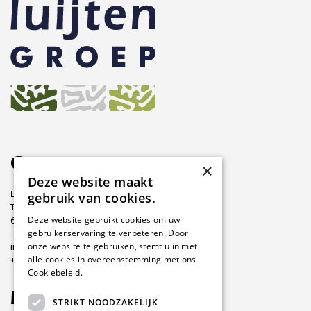
Contact
×
Deze website maakt
Luijten Groep
gebruik van cookies.
Thermiekstraat 21
Deze website gebruikt cookies om uw
6361 HB Nuth
gebruikerservaring te verbeteren. Door
onze website te gebruiken, stemt u in met
info@luijtengroep.nl
alle cookies in overeenstemming met ons
+31 (0)45 565 0711
Cookiebeleid.
Lees verder
Navigatie
STRIKT NOODZAKELIJK